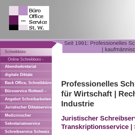
Seit 1991: Professionelles Sc
| kaufmännisc
Schreibbüro
Online Schreibbüro -
Stuttgart - Zürich -
Abendsekretariat
München - Berlin -
digitale Diktate
Hamburg
Professionelles Sch
Back Office, Schreibbüro
| Wirtschaftsdetekteien,
Büroservice Rottweil –
für Wirtschaft | Rech
Detektive
Tuttlingen – Bad
Angebot Schreibarbeiten
Industrie
Dürrheim – Spaichingen
Juristischer Diktatservice
– Villingen-
Medizinischer
Juristischer Schreibser
Schwenningen, Balingen
Diktatservice
Sekretariatsservice
Transkriptionsservice |
Schreibservice Schweiz