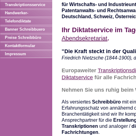
für Wirtschafts- und Industrieu
Transkriptionsservice
Patentanwalts- und Rechtsanwal
Handwerker-
Deutschland, Schweiz, Österreic
Schreibservice |
Telefondiktate
Briefverkehr |
Ihr Diktatservice im Ta
Banner Schreibbuero
Schreibkraft
Abendsekretariat
.
Preise Schreibbüro
Kontaktformular
"Die Kraft steckt in der Quali
Impressum
Friedrich Nietzsche (1844-1900), d
Europaweiter
Transkriptionsd
Diktatservice
für alle Fachric
Nehmen Sie uns ruhig beim
Als versiertes
Schreibbüro
mit ei
Erfahrungsschatz von annähernd d
Branchentätigkeit sind wir Ihr kom
Ansprechpartner für die
Erstellung
Transkriptionen
und analoger /
di
Fachrichtungen
.